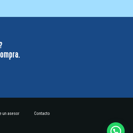
?
compra.
te un asesor
Contacto