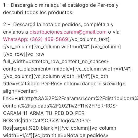
1 – Descargá o mira aquí el catálogo de Per-ros y
descubrí todos los productos.
2 – Descargá la nota de pedidos, complétala y
envíanos a
distribuciones.caram@gmail.com
o vía
WhatsApp: (362) 469-5869
[/vc_column_text]
[/vc_column][vc_column width=»1/4″][/vc_column]
[/vc_row][vc_row
full_width=»stretch_row_content_no_spaces»
content_placement=»middle»][vc_column width=»1/4″]
[/vc_column][vc_column width=»1/4″][vc_btn
title=»Catálogo Per-Ros» color=»danger» size=»lg»
align=»center»
link=»url:http%3A%2F%2Fcaramsrl.com%2Fdistribuidora
content%2Fuploads%2F2021%2F11%2FPER-ROS-
CARAM-11-ARMA-TU-PEDIDO-PER-
ROS.xls|title:Cat%C3%A1logo%20Per-
Ros|target:%20_blank|»][/vc_column][vc_column
width=»1/4″][vc_btn title=»Nota de pedidos»