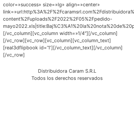
color=»success» size=»lg» align=»center»
link=»url:http%3A%2F%2Fcaramsrl.com%2Fdistribuidora
content%2Fuploads%2F2022%2F05%2Fpedido-
mayo2022.xls|title:Baj%C3%A1%20la%20nota%20de%20
[/vc_column][vc_column width=»1/4″][/vc_column]
[/vc_row][vc_row][vc_column][vc_column_text]
[real3dflipbook id=’1′][/vc_column_text][/vc_column]
[/vc_row]
Distribuidora Caram S.R.L
Todos los derechos reservados